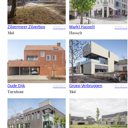
08017
08012
Zilvermeer Zilverbos
Markt Hasselt
Mol
Hasselt
08005
07013
Oude Dijk
Groep Verbruggen
Turnhout
Mol