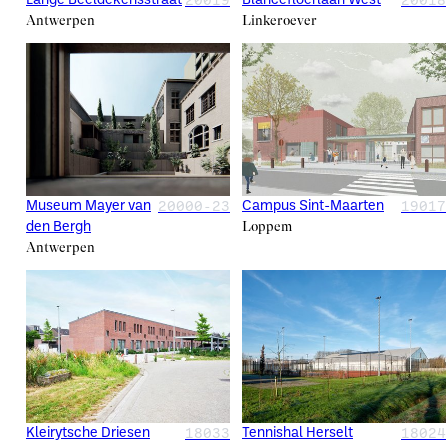
20019
20018
Lange Beeldekensstraat
Blancefloerlaan West
Antwerpen
Linkeroever
20000-23
19017
Museum Mayer van
Campus Sint-Maarten
Loppem
den Bergh
Antwerpen
18033
18024
Kleirytsche Driesen
Tennishal Herselt