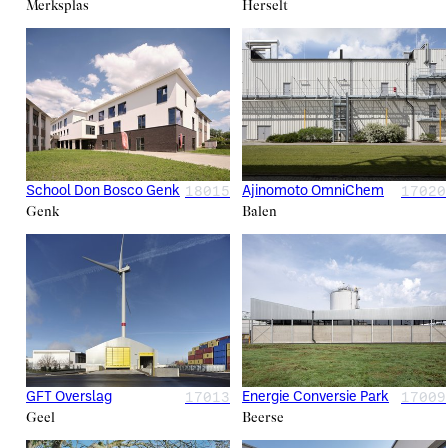
Merksplas
Herselt
18015
17020
School Don Bosco Genk
Ajinomoto OmniChem
Genk
Balen
17013
17009
GFT Overslag
Energie Conversie Park
Geel
Beerse