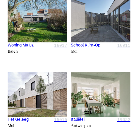
16017
16011
Woning Ma La
School Klim-Op
Balen
Mol
15015
14022
Het Geleeg
Italiëlei
Mol
Antwerpen