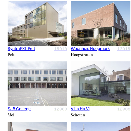
14019
13014
SyntraPXL Pelt
Woonhuis Hoogmark
Pelt
Hoogstraten
12009
12008
SJB College
Villa Ha Vi
Mol
Schoten