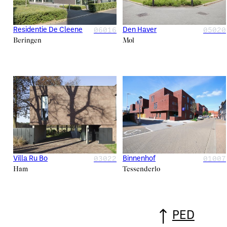
06016
05020
Residentie De Cleene
Den Haver
Beringen
Mol
03022
01007
Villa Ru Bo
Binnenhof
Ham
Tessenderlo
PED