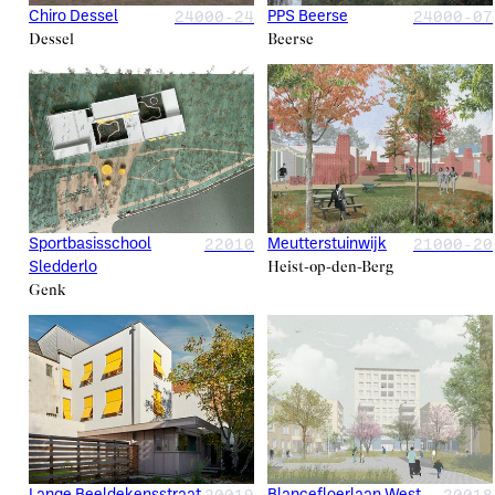
24000-24
24000-07
Chiro Dessel
PPS Beerse
Dessel
Beerse
22010
21000-20
Sportbasisschool
Meutterstuinwijk
Heist-op-den-Berg
Sledderlo
Genk