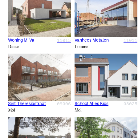
11015
11011
Woning Mi Va
Vanhees Metalen
Dessel
Lommel
09006
08025
Sint-Theresiastraat
School Alles Kids
Mol
Mol